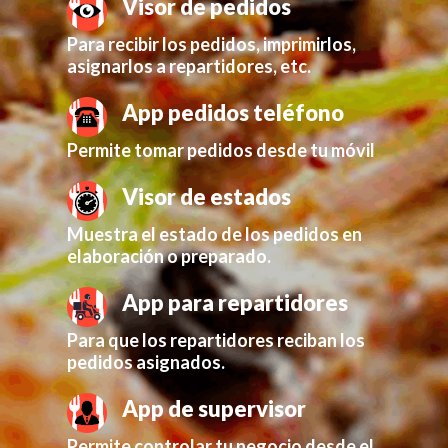
Visor de pedidos
Para recibir los pedidos, imprimirlos,
asignarlos a repartidores, etc.
App pedidos teléfono
Permite tomar pedidos desde tu móvil
Visor de estados
Muestra el estado de los pedidos en
elaboración o preparado.
App para repartidores
Para que los repartidores reciban los
pedidos asignados.
App de supervisor
Permite controlar tu negocio desde el