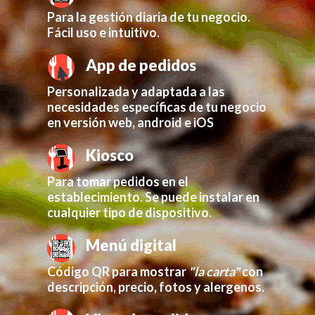
Para la gestión diaria de tu negocio.
Fácil uso e intuitivo.
App de pedidos
Personalizada y adaptada a las
necesidades específicas de tu negocio
en versión web, android e iOS
Kiosco
Para tomar pedidos en el
establecimiento. Se puede instalar en
cualquier tipo de dispositivo.
Menú digital
Código QR para mostrar
"la carta"
con
descripción, precio, fotos y alergenos.