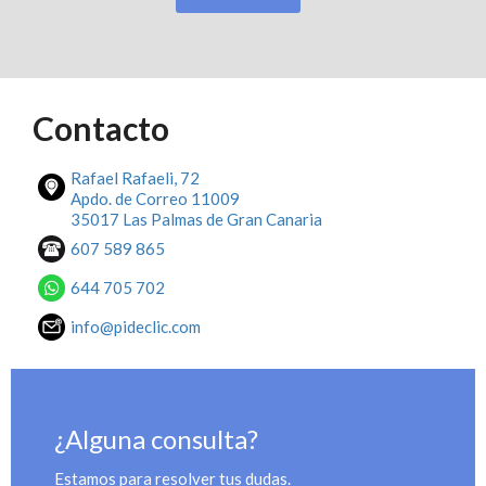
Contacto
Rafael Rafaeli, 72
Apdo. de Correo 11009
35017 Las Palmas de Gran Canaria
607 589 865
644 705 702
info@pideclic.com
¿Alguna consulta?
Estamos para resolver tus dudas.