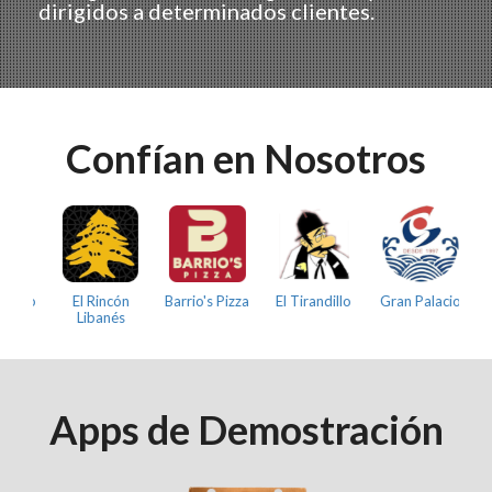
dirigidos a determinados clientes.
Confían en Nosotros
lo
El Rincón
Barrio's Pizza
El Tirandillo
Gran Palacio
New 
Libanés
Apps de Demostración